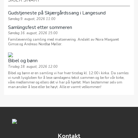
SKJER SNART
Gudstjeneste på Skjærgårdssang i Langesund
Søndag 9. august, 2026 11:00
Samlingsfest etter sommeren
Søndag 16. august, 2026 15:00
Familievennlig samling med matservering. Andakt av Nora Margaret
Gimse og Andreas Nordbø Møller.
Bibel og bønn
Tirsdag 18. august, 2026 12:00
Bibel og bønn er en samling vi har hver tirsdag kl. 12:00 i kirka. Da samles
vi rundt lysgloben for å lese søndagens tekst sammen og be for vår kirke,
våre medlemmer og ellers det vi har på hjertet. Man bestemmer selv om
man ønsker å lese eller be høyt. Alle er varmt velkommen!
Kontakt