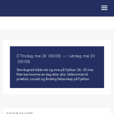
OM OSS
BLI MED
KALENDER
Tirsdag, mai 26 (00:00)
—
Lørdag, mai 30
(00:00)
MISJON
Stordugnad både ute og inne på Fjelltun 26.-30.mai.
BLI GIVER
Man kan komme en dag eller alle. Velkommen til
praktisk, sosialt og åndelig fellesskap på Fjelltun
LEIE
PARKERING