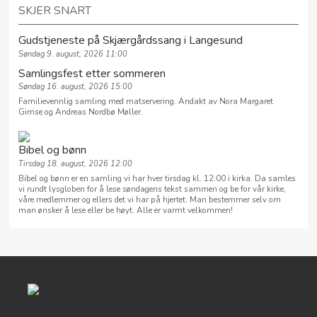
SKJER SNART
Gudstjeneste på Skjærgårdssang i Langesund
Søndag 9. august, 2026 11:00
Samlingsfest etter sommeren
Søndag 16. august, 2026 15:00
Familievennlig samling med matservering. Andakt av Nora Margaret
Gimse og Andreas Nordbø Møller.
Bibel og bønn
Tirsdag 18. august, 2026 12:00
Bibel og bønn er en samling vi har hver tirsdag kl. 12:00 i kirka. Da samles
vi rundt lysgloben for å lese søndagens tekst sammen og be for vår kirke,
våre medlemmer og ellers det vi har på hjertet. Man bestemmer selv om
man ønsker å lese eller be høyt. Alle er varmt velkommen!