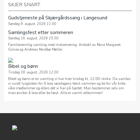
SKJER SNART
Gudstjeneste på Skjærgårdssang i Langesund
Søndag 9. august, 2026 11:00
Samlingsfest etter sommeren
Søndag 16. august, 2026 15:00
Familievennlig samling med matservering. Andakt av Nora Margaret
Gimse og Andreas Nordbø Møller.
Bibel og bønn
Tirsdag 18. august, 2026 12:00
Bibel og bønn er en samling vi har hver tirsdag kl. 12:00 i kirka. Da samles
vi rundt lysgloben for å lese søndagens tekst sammen og be for vår kirke,
våre medlemmer og ellers det vi har på hjertet. Man bestemmer selv om
man ønsker å lese eller be høyt. Alle er varmt velkommen!