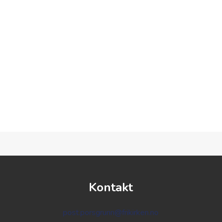
Kontakt
post.porsgrunn@frikirken.no