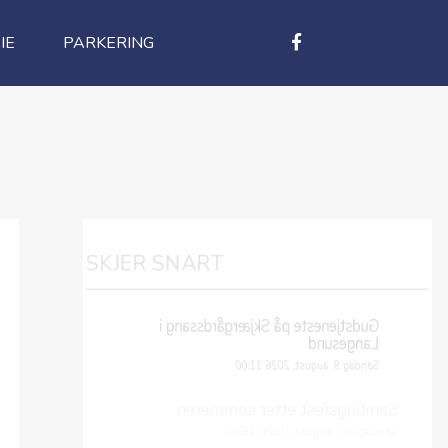
IE
PARKERING
SKJER SNART
Gudstjeneste på Skjærgårdssang i
Langesund
Søndag 9. august, 2026 11:00
Samlingsfest etter sommeren
Søndag 16. august, 2026 15:00
Familievennlig samling med matservering.
Andakt av Nora Margaret Gimse og Andreas