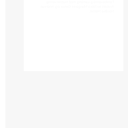
Nordbø Møller.
Bibel og bønn
Tirsdag 18. august, 2026 12:00
Bibel og bønn er en samling vi har hver tirsdag
kl. 12:00 i kirka. Da samles vi rundt lysgloben for
å lese søndagens tekst sammen og be for vår
kirke, våre medlemmer og ellers det vi har på
hjertet. Man bestemmer selv om man ønsker å
lese eller be høyt. Alle er varmt velkommen!